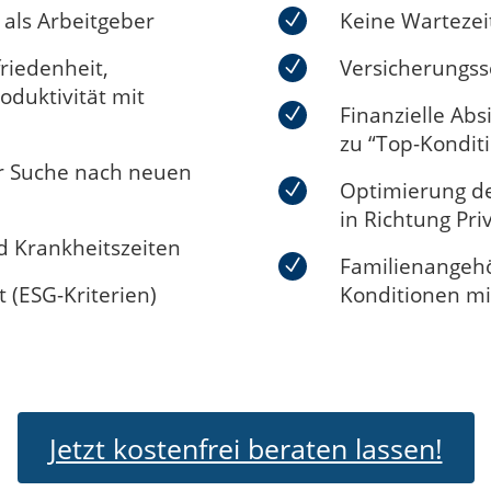
t als Arbeitgeber
Keine Wartezei
riedenheit,
Versicherungss
oduktivität mit
Finanzielle Ab
zu “Top-Kondit
er Suche nach neuen
Optimierung d
in Richtung Pri
d Krankheitszeiten
Familienangehö
 (ESG-Kriterien)
Konditionen mi
Jetzt kostenfrei beraten lassen!