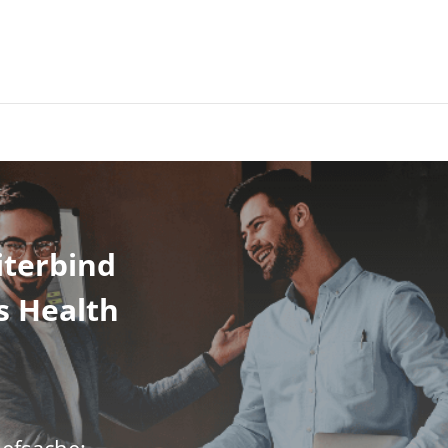
iterbind
s Health
efsache: